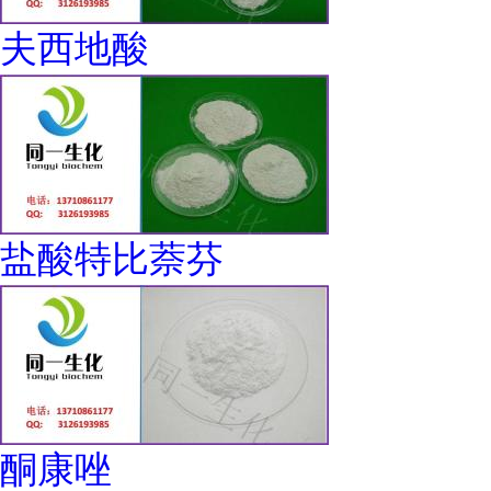
夫西地酸
盐酸特比萘芬
酮康唑