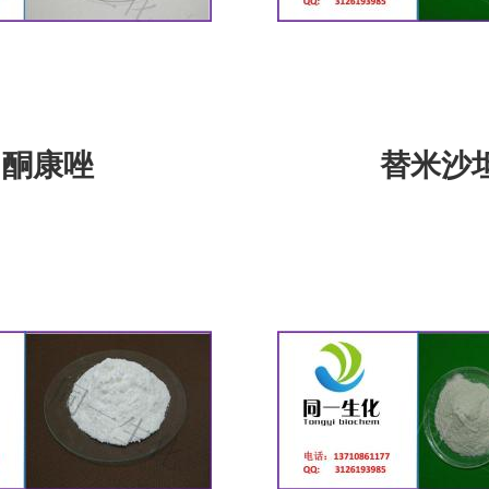
酮康唑
替米沙