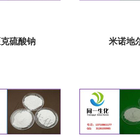
匹克硫酸钠
米诺地