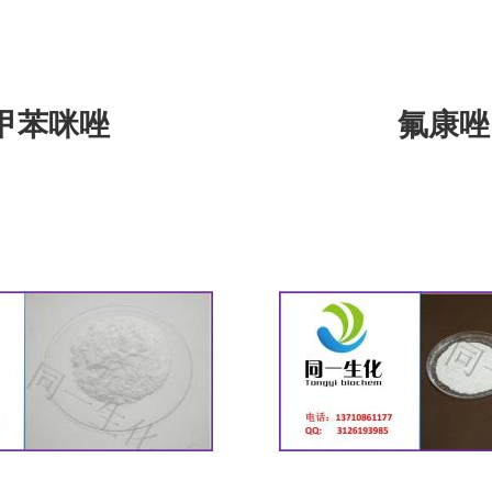
甲苯咪唑
氟康唑