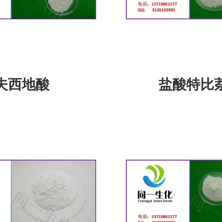
夫西地酸
盐酸特比