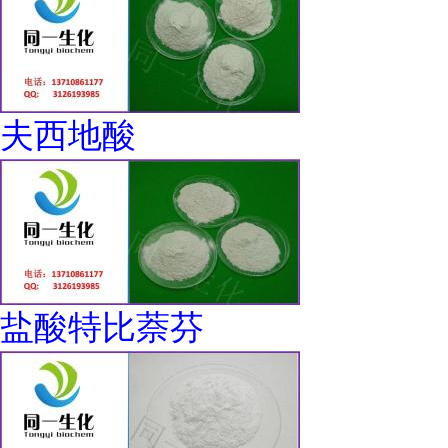
夫西地酸
盐酸特比萘芬