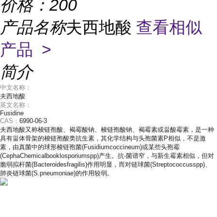
价格：
200
产品名称
夫西地酸
查看相似
产品 >
简介
中文名称：
夫西地酸
英文名称：
Fusidine
CAS：
6990-06-3
夫西地酸又称梭链孢酸、褐霉酸钠、梭链孢酸钠、褐霉素或甾酸霉素，是一种
具有甾体骨架的梭链孢酸类抗生素，其化学结构与头孢菌素P相似，不是激
素，由真菌中的球形梭链孢菌(Fusidiumcoccineum)或某些头孢霉
(CephaChemicalbooklosporiumspp)产生。抗-菌谱窄，与新生霉素相似，但对
脆弱拟杆菌(Bacteroidesfragilis)作用明显，而对链球菌(Streptococcusspp)、
肺炎链球菌(S.pneumoniae)的作用较弱。
...