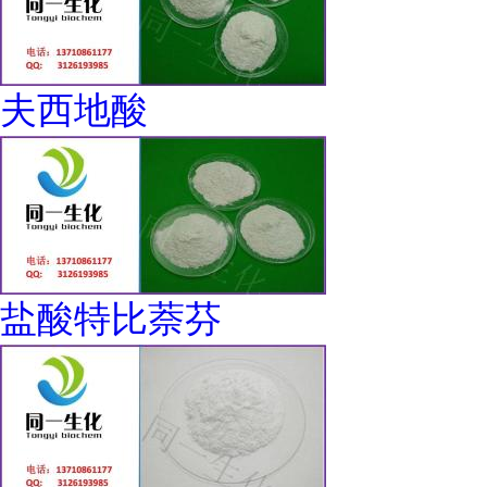
夫西地酸
盐酸特比萘芬