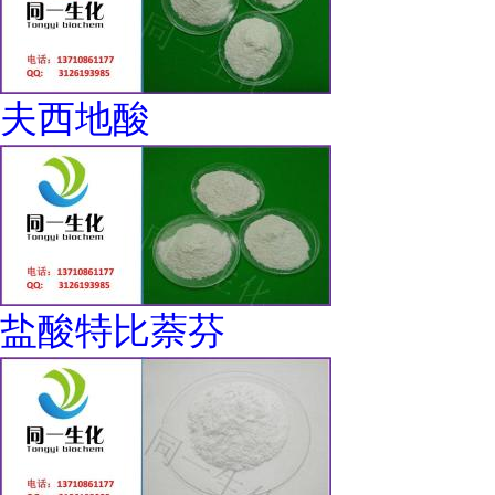
夫西地酸
盐酸特比萘芬